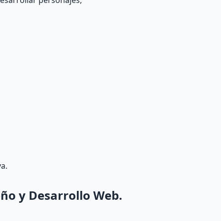
sarrollar personajes,
a.
eño y Desarrollo Web.